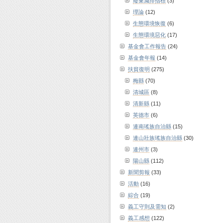
廢棄減排指標
(3)
理論
(12)
生態環境恢復
(6)
生態環境惡化
(17)
基金會工作報告
(24)
基金會年報
(14)
扶貧復明
(275)
梅縣
(70)
清城區
(8)
清新縣
(11)
英德市
(6)
連南瑤族自治縣
(15)
連山壯族瑤族自治縣
(30)
連州市
(3)
陽山縣
(112)
新聞剪報
(33)
活動
(16)
綜合
(19)
義工守則及需知
(2)
義工感想
(122)