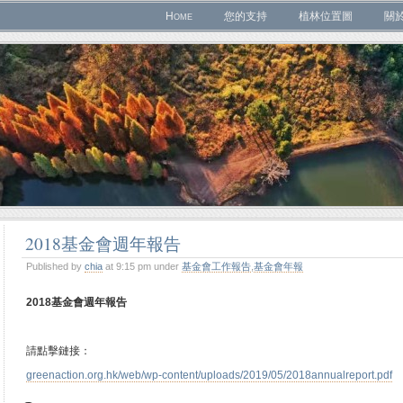
Home
您的支持
植林位置圖
關
2018基金會週年報告
Published by
chia
at 9:15 pm under
基金會工作報告
,
基金會年報
2018基金會週年報告
請點擊鏈接：
greenaction.org.hk/web/wp-content/uploads/2019/05/2018annualreport.pdf