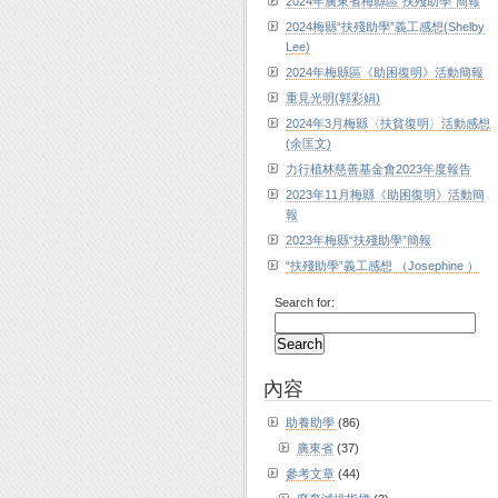
2024年廣東省梅縣區“扶殘助學”簡報
2024梅縣“扶殘助學”義工感想(Shelby
Lee)
2024年梅縣區《助困復明》活動簡報
重見光明(郭彩娟)
2024年3月梅縣〈扶貧復明〉活動感想
(余匡文)
力行植林慈善基金會2023年度報告
2023年11月梅縣《助困復明》活動簡
報
2023年梅縣“扶殘助學”簡報
“扶殘助學”義工感想 （Josephine ）
Search for:
內容
助養助學
(86)
廣東省
(37)
參考文章
(44)